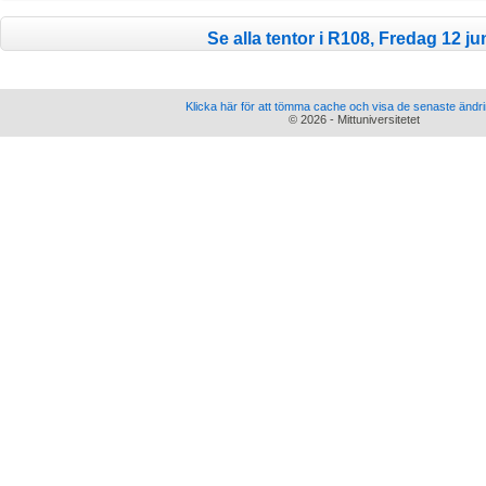
Se alla tentor i R108, Fredag 12 jun
Klicka här för att tömma cache och visa de senaste ändr
© 2026 - Mittuniversitetet