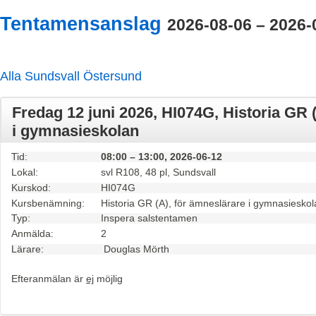
Tentamensanslag
2026-08-06 – 2026-
Alla
Sundsvall
Östersund
Fredag 12 juni 2026, HI074G, Historia GR 
i gymnasieskolan
Tid:
08:00 – 13:00, 2026-06-12
Lokal:
svl R108, 48 pl, Sundsvall
Kurskod:
HI074G
Kursbenämning:
Historia GR (A), för ämneslärare i gymnasiesko
Typ:
Inspera salstentamen
Anmälda:
2
Lärare:
Douglas Mörth
Efteranmälan är
ej
möjlig