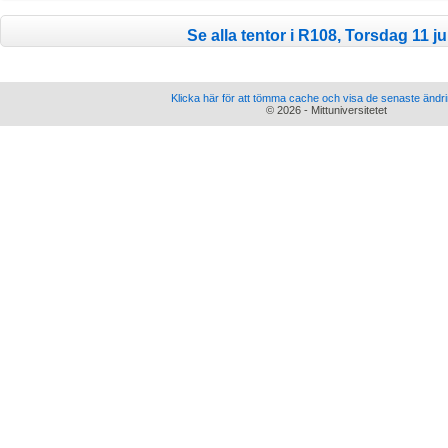
Se alla tentor i R108, Torsdag 11 ju
Klicka här för att tömma cache och visa de senaste ändr
© 2026 - Mittuniversitetet