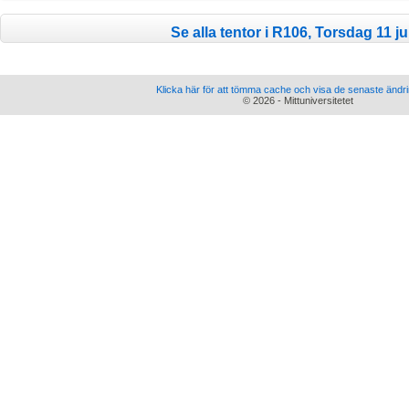
Se alla tentor i R106, Torsdag 11 ju
Klicka här för att tömma cache och visa de senaste ändr
© 2026 - Mittuniversitetet