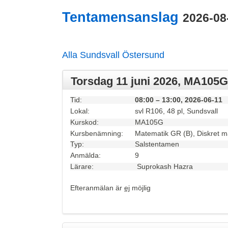
Tentamensanslag
2026-08
Alla
Sundsvall
Östersund
Torsdag 11 juni 2026, MA105G
Tid:
08:00 – 13:00, 2026-06-11
Lokal:
svl R106, 48 pl, Sundsvall
Kurskod:
MA105G
Kursbenämning:
Matematik GR (B), Diskret m
Typ:
Salstentamen
Anmälda:
9
Lärare:
Suprokash Hazra
Efteranmälan är
ej
möjlig