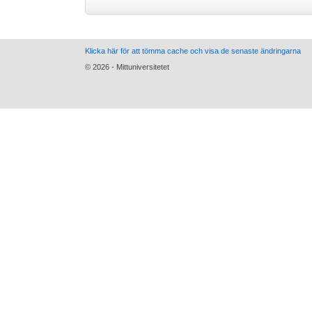
Klicka här för att tömma cache och visa de senaste ändringarna
© 2026 - Mittuniversitetet