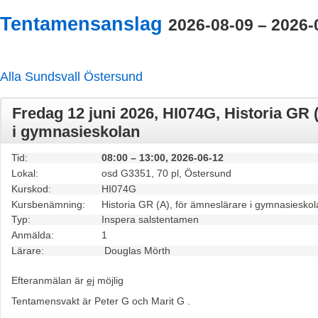
Tentamensanslag
2026-08-09 – 2026-
Alla
Sundsvall
Östersund
Fredag 12 juni 2026, HI074G, Historia GR 
i gymnasieskolan
Tid:
08:00 – 13:00, 2026-06-12
Lokal:
osd G3351, 70 pl, Östersund
Kurskod:
HI074G
Kursbenämning:
Historia GR (A), för ämneslärare i gymnasiesko
Typ:
Inspera salstentamen
Anmälda:
1
Lärare:
Douglas Mörth
Efteranmälan är
ej
möjlig
Tentamensvakt är Peter G och Marit G .